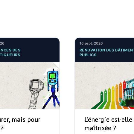
026
16 sept. 2026
NCES DES
RÉNOVATION DES BÂTIMEN
TIQUEURS
PUBLICS
rer, mais pour
L’énergie est-elle
 ?
maîtrisée ?