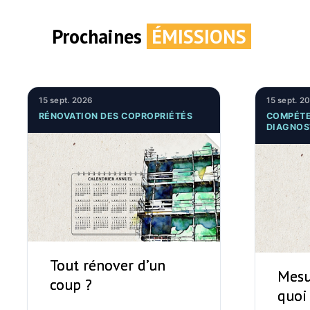
Prochaines
ÉMISSIONS
15 sept. 2026
15 sept. 2
RÉNOVATION DES COPROPRIÉTÉS
COMPÉTE
DIAGNOS
Tout rénover d’un
Mesu
coup ?
quoi