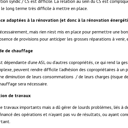
on syndic / CS est difficile. La relation au sein du CS est compliqué
le long terme très difficile à mettre en place.
nce adaptées à la rénovation (et donc à la rénovation énergét
écessairement, mais rien n’est mis en place pour permettre une bo
ence de provisions pour anticiper les grosses réparations à venir, 
ode de chauffage
st dépendante d’une ASL ou d’autres copropriétés, ce qui rend la 
lexe, peuvent rendre difficile l’adhésion des copropriétaires à un p
 une diminution de leurs consommations / de leurs charges (risque
chauffage sera nécessaire.
tion de travaux
e travaux importants mais a dû gérer de lourds problèmes, liés à d
 financé des opérations et n’ayant pas vu de résultats, ou ayant co
rtant.