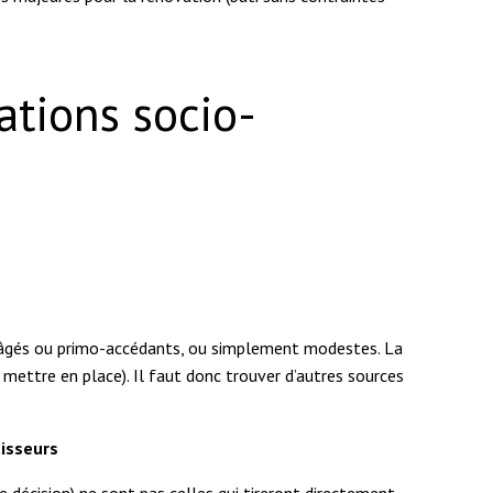
uations socio-
ent âgés ou primo-accédants, ou simplement modestes. La
à mettre en place). Il faut donc trouver d’autres sources
tisseurs
e décision) ne sont pas celles qui tireront directement