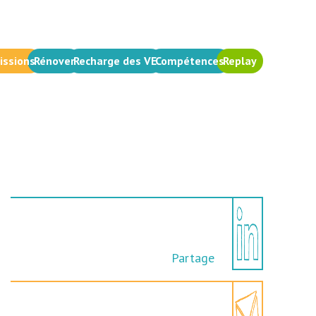
issions
Rénover
Recharge des VE
Compétences
Replay
Partage