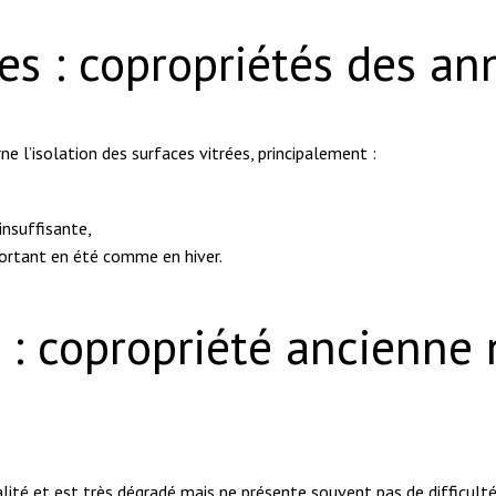
ées : copropriétés des a
ne l’isolation des surfaces vitrées, principalement :
nsuffisante,
portant en été comme en hiver.
 : copropriété ancienne
alité et est très dégradé mais ne présente souvent pas de difficult