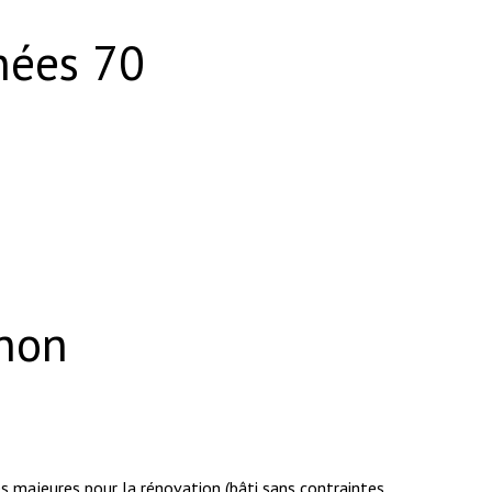
nnées 70
 non
és majeures pour la rénovation (bâti sans contraintes