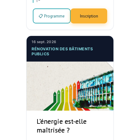
|
–
📋 Programme
Inscription
16 sept. 2026
RÉNOVATION DES BÂTIMENTS
PUBLICS
L’énergie est-elle
maîtrisée ?