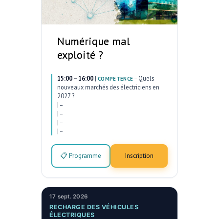
Numérique mal
exploité ?
15:00 – 16:00
|
–
Quels
COMPÉTENCE
nouveaux marchés des électriciens en
2027 ?
|
–
|
–
|
–
|
–
📋 Programme
Inscription
17 sept. 2026
RECHARGE DES VÉHICULES
ÉLECTRIQUES