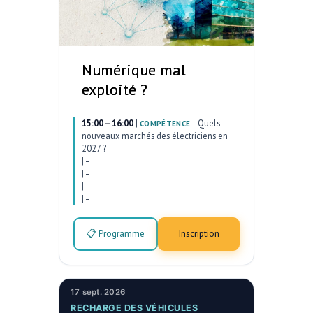
Numérique mal
exploité ?
15:00 – 16:00
|
–
Quels
COMPÉTENCE
nouveaux marchés des électriciens en
2027 ?
|
–
|
–
|
–
|
–
📋 Programme
Inscription
17 sept. 2026
RECHARGE DES VÉHICULES