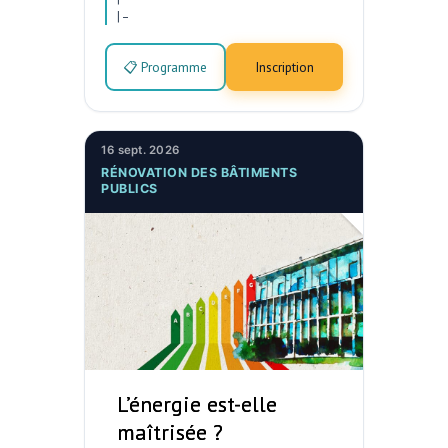
|
–
📋 Programme
Inscription
16 sept. 2026
RÉNOVATION DES BÂTIMENTS
PUBLICS
L’énergie est-elle
maîtrisée ?