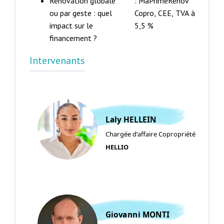
Rénovation globale
: MaPrimeRénov’
ou par geste : quel
Copro, CEE, TVA à
impact sur le
5,5 %
financement ?
Intervenants
Laly HELLEIN
Chargée d’affaire Copropriété
HELLIO
Giovanni MONTI