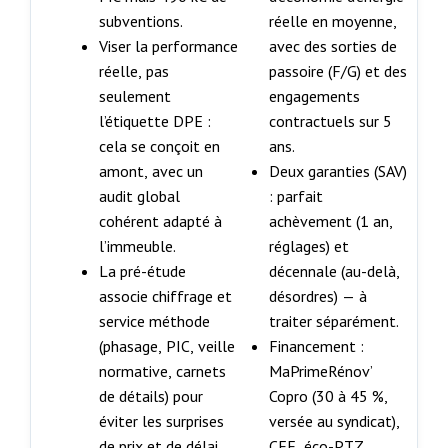
subventions.
réelle en moyenne,
Viser la performance
avec des sorties de
réelle, pas
passoire (F/G) et des
seulement
engagements
l’étiquette DPE :
contractuels sur 5
cela se conçoit en
ans.
amont, avec un
Deux garanties (SAV)
audit global
: parfait
cohérent adapté à
achèvement (1 an,
l’immeuble.
réglages) et
La pré-étude
décennale (au-delà,
associe chiffrage et
désordres) — à
service méthode
traiter séparément.
(phasage, PIC, veille
Financement :
normative, carnets
MaPrimeRénov’
de détails) pour
Copro (30 à 45 %,
éviter les surprises
versée au syndicat),
de prix et de délai.
CEE, éco-PTZ