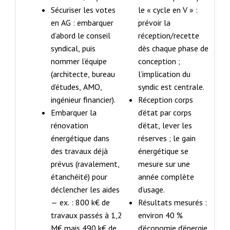
Sécuriser les votes
le « cycle en V » :
en AG : embarquer
prévoir la
d’abord le conseil
réception/recette
syndical, puis
dès chaque phase de
nommer l’équipe
conception ;
(architecte, bureau
l’implication du
d’études, AMO,
syndic est centrale.
ingénieur financier).
Réception corps
Embarquer la
d’état par corps
rénovation
d’état, lever les
énergétique dans
réserves ; le gain
des travaux déjà
énergétique se
prévus (ravalement,
mesure sur une
étanchéité) pour
année complète
déclencher les aides
d’usage.
— ex. : 800 k€ de
Résultats mesurés :
travaux passés à 1,2
environ 40 %
M€ mais 490 k€ de
d’économie d’énergie