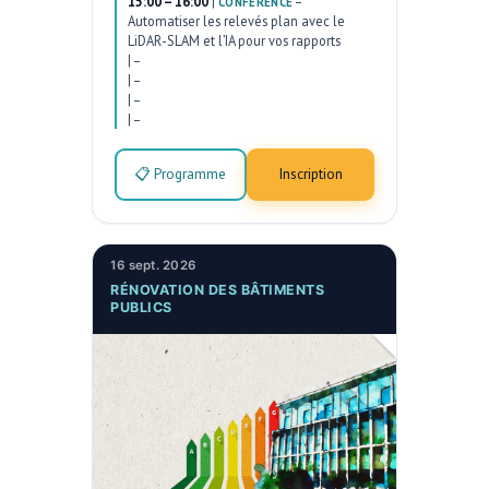
15:00 – 16:00
|
–
CONFÉRENCE
Automatiser les relevés plan avec le
LiDAR-SLAM et l’IA pour vos rapports
|
–
|
–
|
–
|
–
📋 Programme
Inscription
16 sept. 2026
RÉNOVATION DES BÂTIMENTS
PUBLICS